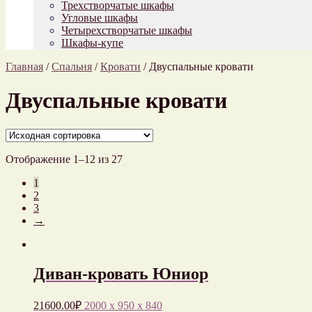
Трехстворчатые шкафы
Угловые шкафы
Четырехстворчатые шкафы
Шкафы-купе
Главная
/
Спальня
/
Кровати
/
Двуспальные кровати
Двуспальные кровати
Отображение 1–12 из 27
1
2
3
→
Диван-кровать Юниор
21600.00
₽
2000 x 950 x 840